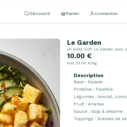
Découvrir
Panier
Connexion
Le Garden
Un poké Soft Le Garden avec d
10.00 €
soit 20.00 €/kg
Description
Base : Salade

Protéine : Falafels  

Légumes : Avocat, conc
Fruit : Ananas 

Sauce : Soja & sésame 

Toppings : Graines de s