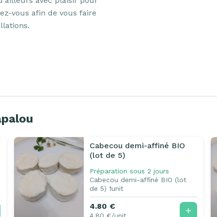
ailleurs avec plaisir pour 
dez-vous afin de vous faire 
lations.

apalou
Cabecou demi-affiné BIO
(lot de 5)
Préparation sous 2 jours
Cabecou demi-affiné BIO (lot
de 5) 1unit
4.80 €
4.80 €/unit