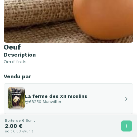
Oeuf
Description
Oeuf frais
Vendu par
La ferme des XII moulins
68250 Munwiller
Boite de 6 6unit
2.00 €
soit 0.33 €/unit