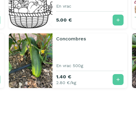
En vrac
5.00 €
Concombres
En vrac 500g
1.40 €
2.80 €/kg