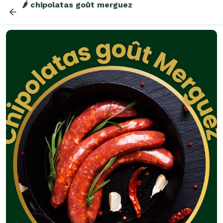
🌶️ chipolatas goût merguez