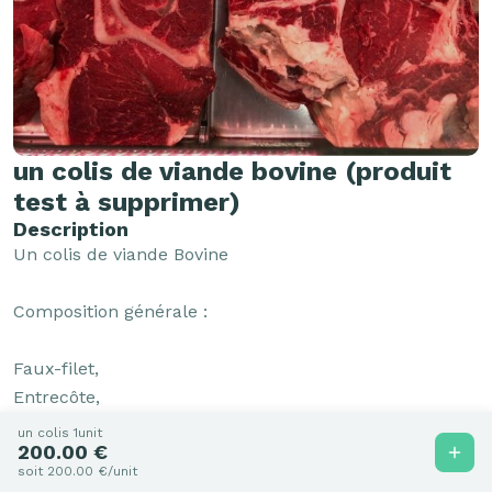
un colis de viande bovine (produit
test à supprimer)
Description
Un colis de viande Bovine

Composition générale :

Faux-filet, 

Entrecôte,

Basse-côte, 

un colis 1unit
200.00 €
Tournedos, 

soit 200.00 €/unit
Bavette, 
