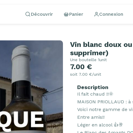
Découvrir
Panier
Connexion
Vin blanc doux ou
supprimer)
Une bouteille 1unit
7.00 €
soit 7.00 €/unit
Description
Il fait chaud !!🌞

MAISON PRIOLLAUD : à 
Voici notre gamme de vi
Entre amis!!

Léger en alcool 👍🥂

Le Blanc des Amants DO