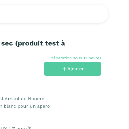
 sec (produit test à
Préparation sous 12 heures
Ajouter
st Amant de Nouere

n blanc pour un apéro

UX à 7 euro🥂
