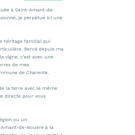
ituée à Saint-Amant-de-
sionné, je perpétue ici une 
 héritage familial qui 
ticulière. Bercé depuis ma 
a vigne, c’est avec une 
erres de mes 
ommune de Charente.

 de la terre avec le même 
te directe pour vous 
égion ou un 
Amant-de-Nouère à la 