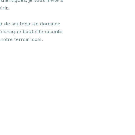
hentiques, je vous invite à 
rit.

sir de soutenir un domaine 
où chaque bouteille raconte 
otre terroir local.
