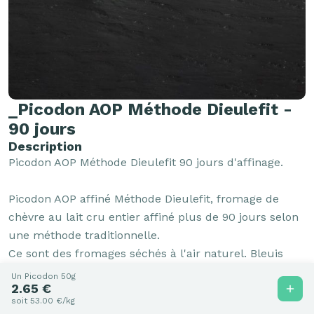
_Picodon AOP Méthode Dieulefit -
90 jours
Description
Picodon AOP Méthode Dieulefit 90 jours d'affinage.

Picodon AOP affiné Méthode Dieulefit, fromage de 
chèvre au lait cru entier affiné plus de 90 jours selon 
une méthode traditionnelle. 

Ce sont des fromages séchés à l'air naturel. Bleuis 
puis lavés selon la Méthode de Dieulefit, sa croûte 
Un Picodon 50g
2.65 €
lavée et sa pâte concentrée développent des arômes 
soit 53.00 €/kg
intenses de noisette, de sous-bois et de champignon. 