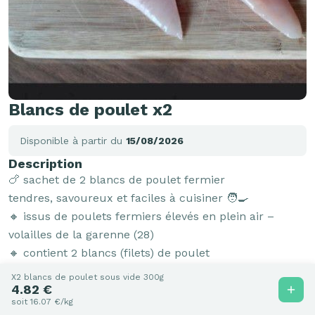
Blancs de poulet x2
Disponible à partir du
15/08/2026
Description
🍗 sachet de 2 blancs de poulet fermier

tendres, savoureux et faciles à cuisiner 🧑‍🍳

🔸 issus de poulets fermiers élevés en plein air – 
volailles de la garenne (28)

🔸 contient 2 blancs (filets) de poulet

🔸 poids approximatif : entre 250 g et 300 g le sachet

X2 blancs de poulet sous vide 300g
4.82 €
🔸 précommande: les poids peuvent varier légèrement

soit 16.07 €/kg