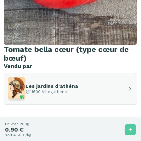
Tomate bella cœur (type cœur de
bœuf)
Vendu par
Les jardins d'athéna
11600 Villegailhenc
En vrac 200g
Autres produits de Les jardins
0.90 €
soit 4.50 €/kg
d'athéna