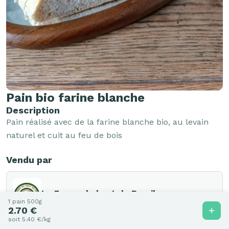
Pain bio farine blanche
Description
Pain réalisé avec de la farine blanche bio, au levain 
naturel et cuit au feu de bois
Vendu par
La Ferme du bout du Breuil
1 pain 500g
62132 Hermelinghen
2.70 €
soit 5.40 €/kg