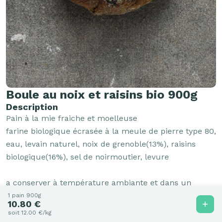
Boule au noix et raisins bio 900g
Description
Pain à la mie fraiche et moelleuse

farine biologique écrasée à la meule de pierre type 80, 
eau, levain naturel, noix de grenoble(13%), raisins 
biologique(16%), sel de noirmoutier, levure

a conserver à température ambiante et dans un 
torchon pour le protéger de l'humidité

1 pain 900g
10.80 €
conservation 2 jours

soit 12.00 €/kg
ce pain accompagne idéalement : salade et fromage
