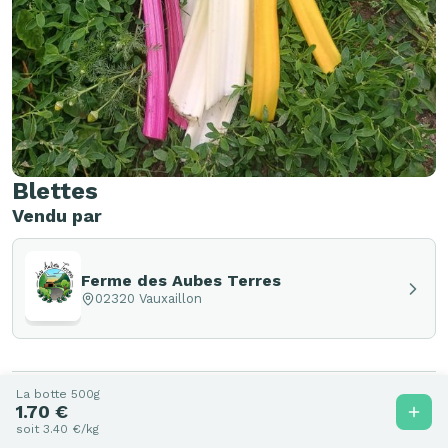
Blettes
Vendu par
Ferme des Aubes Terres
02320 Vauxaillon
La botte 500g
1.70 €
Autres produits de Ferme des
soit 3.40 €/kg
Aubes Terres