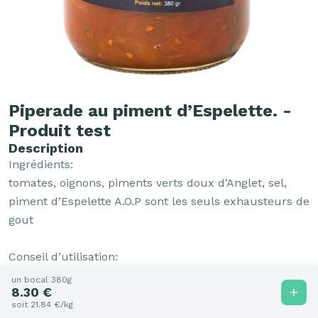
Piperade au piment d’Espelette. -
Produit test
Description
Ingrédients:

tomates, oignons, piments verts doux d’Anglet, sel, 
piment d’Espelette A.O.P sont les seuls exhausteurs de 
gout 

Conseil d’utilisation:

Réchauffer à feu doux, ajouter un œuf battu au 
un bocal 380g
8.30 €
moment de servir. Faire mijoter une cuisse de poulet 
soit 21.84 €/kg
dans la piperade et vous obtiendrez un succulent 