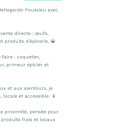
Bellegarde-Poussieu avec 
ente directe : œufs, 
 produits d’épicerie. 🥃

faire : coquetier, 
ur, primeur épicier et 
x et aux alentours, je 
locale et accessible. 📱

de proximité, pensée pour 
produits frais et locaux 