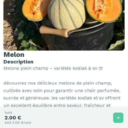
Melon
Description
Melons plein champ – variétés kodiak & sv 🍈

découvrez nos délicieux melons de plein champ, 
cultivés avec soin pour garantir une chair parfumée, 
sucrée et généreuse. les variétés kodiak et sv offrent 
un excellent équilibre entre saveur, fraîcheur et 
qualité, parfaites pour vos desserts, salades de fruits 
1unit
2.00 €
ou simplement à déguster nature.

soit 2.00 €/unit