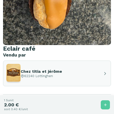
Eclair café
Vendu par
Chez titia et jérôme
62240 Lottinghen
1 5unit
2.00 €
Autres produits de Chez titia et
soit 0.40 €/unit
jérôme