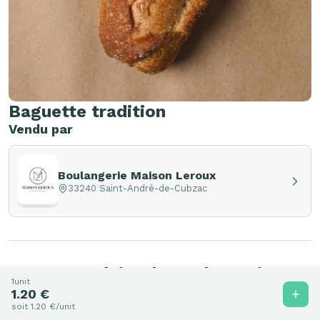
Baguette tradition
Vendu par
Boulangerie Maison Leroux
33240 Saint-André-de-Cubzac
Autres produits de Boulangerie
1unit
Maison Leroux
1.20 €
soit 1.20 €/unit