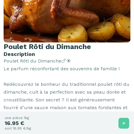
Poulet Rôti du Dimanche
Description
Poulet Rôti du Dimanche🍗☀️

Le parfum réconfortant des souvenirs de famille !

Redécouvrez le bonheur du traditionnel poulet rôti du 
dimanche, cuit à la perfection avec sa peau dorée et 
croustillante. Son secret ? Il est généreusement 
fourré d’une sauce maison aux tomates fondantes et 
herbes de Provence, qui infuse la viande de l'intérieur 
une pièce 1kg
16.95 €
pour la rendre incroyablement tendre, juteuse et 
soit 16.95 €/kg
gorgée de soleil.
