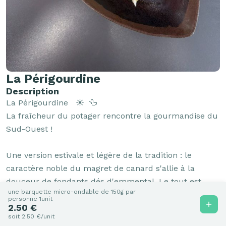
La Périgourdine
Description
La Périgourdine   ☀️  🦆

La fraîcheur du potager rencontre la gourmandise du 
Sud-Ouest !

Une version estivale et légère de la tradition : le 
caractère noble du magret de canard s'allie à la 
douceur de fondants dés d'emmental. Le tout est 
une barquette micro-ondable de 150g par
dressé sur un lit de chou vert finement émincé, pour 
personne 1unit
2.50 €
un maximum de fraîcheur et un croquant ultra 
soit 2.50 €/unit
désaltérant sous le soleil.
