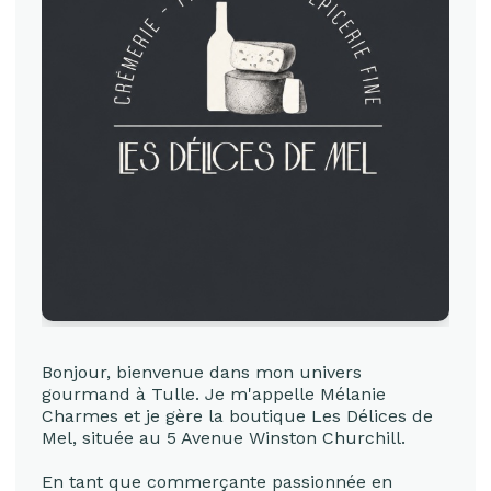
Bonjour, bienvenue dans mon univers
gourmand à Tulle. Je m'appelle Mélanie
Charmes et je gère la boutique Les Délices de
Mel, située au 5 Avenue Winston Churchill.
En tant que commerçante passionnée en