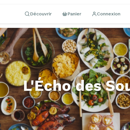
Découvrir
Panier
Connexion
L'Écho des So