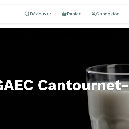
Découvrir
Panier
Connexion
GAEC Cantournet-