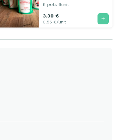
6 pots 6unit
3.30 €
0.55 €/unit